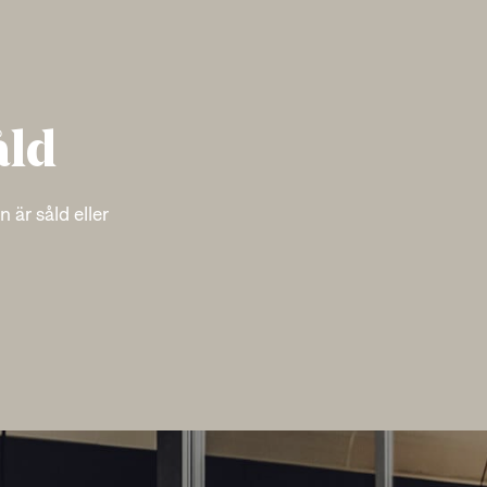
åld
 är såld eller