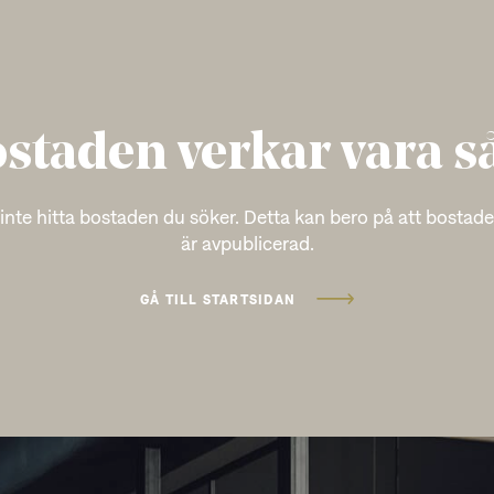
staden verkar vara s
 inte hitta bostaden du söker. Detta kan bero på att bostaden
är avpublicerad.
GÅ TILL STARTSIDAN