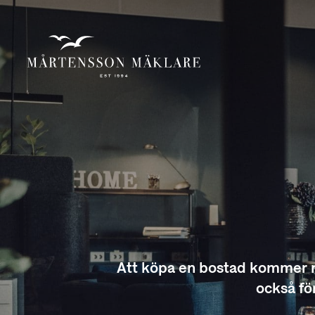
Att köpa en bostad kommer med
också fö