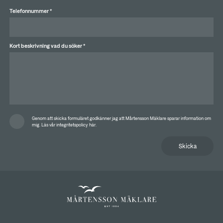
Telefonnummer *
Kort beskrivning vad du söker *
Genom att skicka formuläret godkänner jag att Mårtensson Mäklare sparar information om
mig.
Läs vår integritetspolicy här.
Skicka