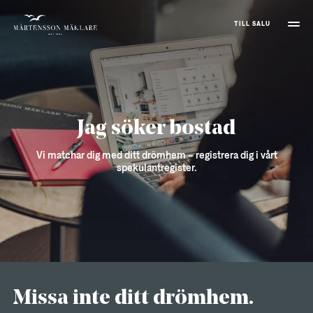
TILL SALU
Jag söker bostad
Vi matchar dig med ditt drömhem – registrera dig i vårt
spekulantregister.
Missa inte ditt drömhem.