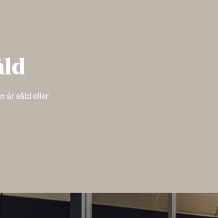
åld
 är såld eller