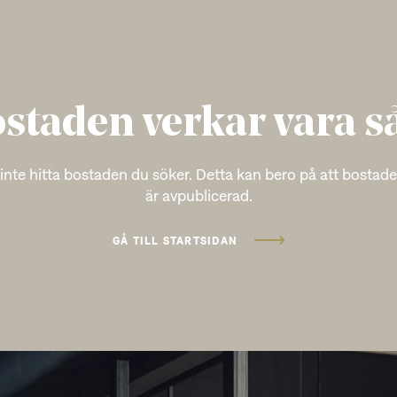
staden verkar vara s
 inte hitta bostaden du söker. Detta kan bero på att bostaden
är avpublicerad.
GÅ TILL STARTSIDAN