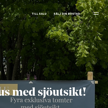
TILL SALU
SÄLJ DIN BOSTAD
us med sjöutsikt!